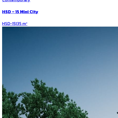
HSD – 15 Mini City
HSD-15
135
m²