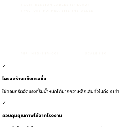
↑ COMPRESSION CABLES (3× LOAD)
↑ FACTORY-FORMED, SITE-INSTALLED
REF · HSD-STR-001
SCALE 1:50
✓
โครงสร้างแข็งแรงขึ้น
ใช้คอนกรีตอัดแรงที่รับน้ำหนักได้มากกว่าเหล็กเส้นทั่วไปถึง 3 เท่า
✓
ควบคุมคุณภาพได้จากโรงงาน