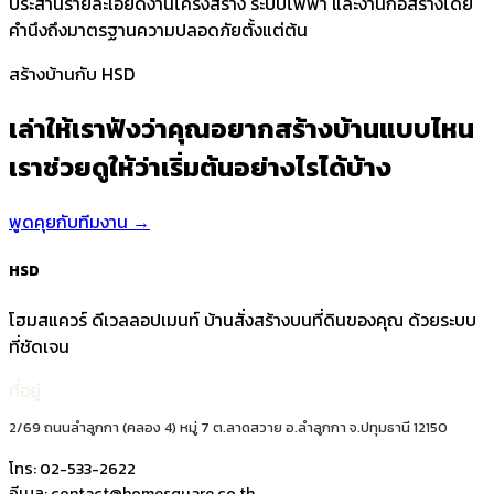
ประสานรายละเอียดงานโครงสร้าง ระบบไฟฟ้า และงานก่อสร้างโดย
คำนึงถึงมาตรฐานความปลอดภัยตั้งแต่ต้น
สร้างบ้านกับ HSD
เล่าให้เราฟังว่าคุณอยากสร้างบ้านแบบไหน
เราช่วยดูให้ว่าเริ่มต้นอย่างไรได้บ้าง
พูดคุยกับทีมงาน
→
HSD
โฮมสแควร์ ดีเวลลอปเมนท์ บ้านสั่งสร้างบนที่ดินของคุณ ด้วยระบบ
ที่ชัดเจน
ที่อยู่
2/69 ถนนลำลูกกา (คลอง 4) หมู่ 7 ต.ลาดสวาย อ.ลำลูกกา จ.ปทุมธานี 12150
โทร:
02-533-2622
อีเมล:
contact@homesquare.co.th