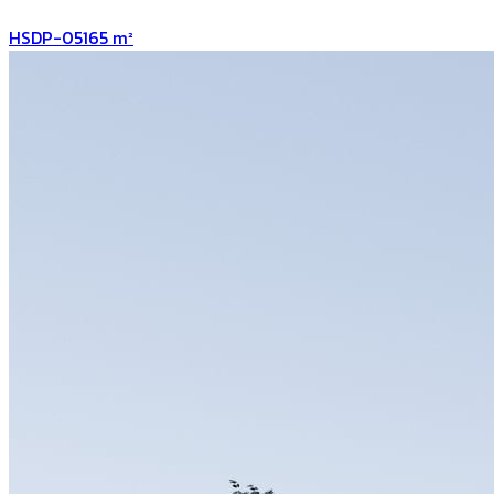
HSDP-05
165
m²