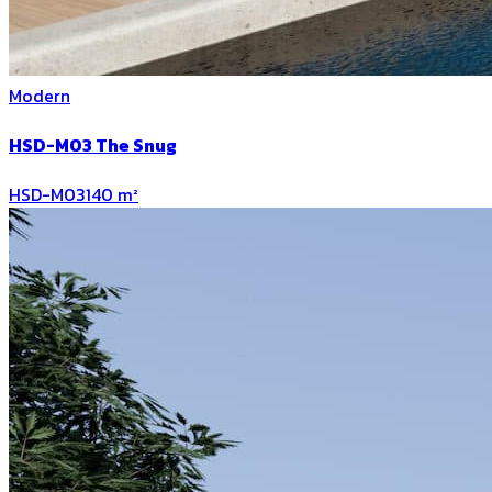
Modern
HSD-M03 The Snug
HSD-M03
140
m²